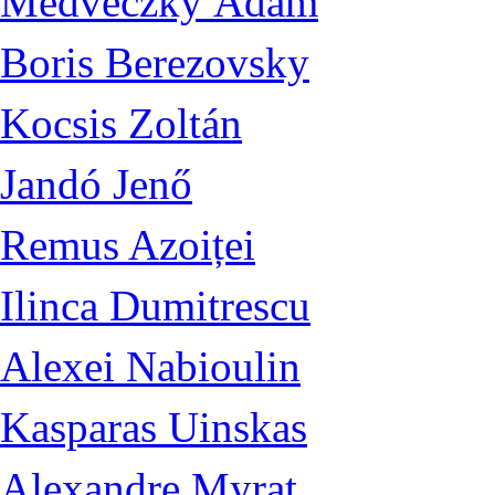
Medveczky Ádám
Boris Berezovsky
Kocsis Zoltán
Jandó Jenő
Remus Azoiței
Ilinca Dumitrescu
Alexei Nabioulin
Kasparas Uinskas
Alexandre Myrat