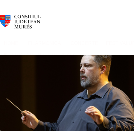
HOME
FILARMONICA
CONCERTE
FESTIVALU
INTEGRITATE INSTITUȚIONALĂ